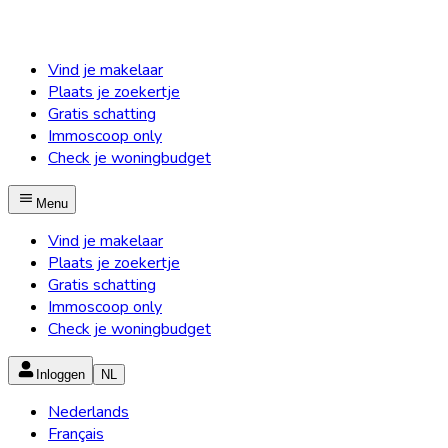
Vind je makelaar
Plaats je zoekertje
Gratis schatting
Immoscoop only
Check je woningbudget
Menu
Vind je makelaar
Plaats je zoekertje
Gratis schatting
Immoscoop only
Check je woningbudget
Inloggen
NL
Nederlands
Français