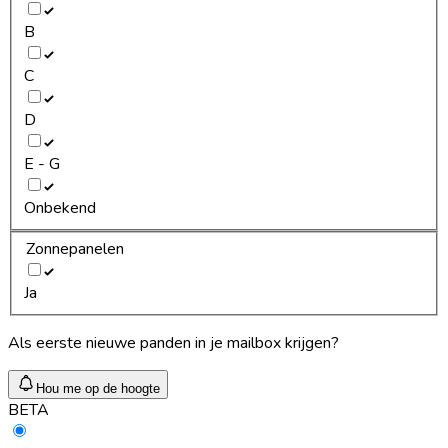
B
C
D
E - G
Onbekend
Zonnepanelen
Ja
Als eerste nieuwe panden in je mailbox krijgen?
Hou me op de hoogte
BETA