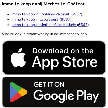
Immo te koop nabij Merbes-le-Château
Immo te koop in Fontaine-Valmont (6567)
Immo te koop in Labuissière (6567)
Immo te koop in Merbes-Sainte-Marie (6567)
Vind nu ook je droomwoning in de Immoscoop-app