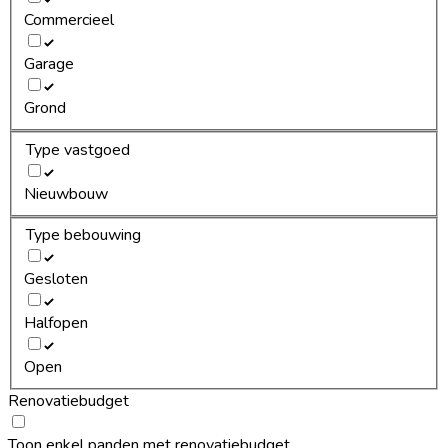
Commercieel
Garage
Grond
Type vastgoed
Nieuwbouw
Type bebouwing
Gesloten
Halfopen
Open
Renovatiebudget
Toon enkel panden met renovatiebudget