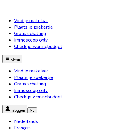
Vind je makelaar
Plaats je zoekertje
Gratis schatting
Immoscoop only
Check je woningbudget
Menu
Vind je makelaar
Plaats je zoekertje
Gratis schatting
Immoscoop only
Check je woningbudget
Inloggen
NL
Nederlands
Français