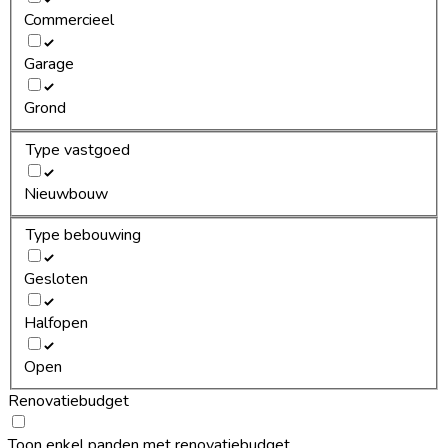
Commercieel
Garage
Grond
Type vastgoed
Nieuwbouw
Type bebouwing
Gesloten
Halfopen
Open
Renovatiebudget
Toon enkel panden met renovatiebudget