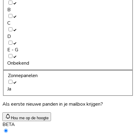
B
C
D
E - G
Onbekend
Zonnepanelen
Ja
Als eerste nieuwe panden in je mailbox krijgen?
Hou me op de hoogte
BETA