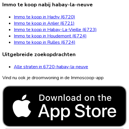
Immo te koop nabij habay-la-neuve
Immo te koop in Hachy (6720)
Immo te koop in Anlier (6721)
Immo te koop in Habay-La-Vieille (6723)
Immo te koop in Houdemont (6724)
Immo te koop in Rulles (6724)
Uitgebreide zoekopdrachten
Alle straten in 6720-habay-la-neuve
Vind nu ook je droomwoning in de Immoscoop-app