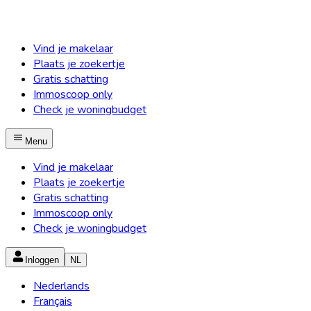
Vind je makelaar
Plaats je zoekertje
Gratis schatting
Immoscoop only
Check je woningbudget
Menu
Vind je makelaar
Plaats je zoekertje
Gratis schatting
Immoscoop only
Check je woningbudget
Inloggen
NL
Nederlands
Français