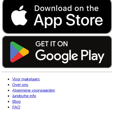
Voor makelaars
Over ons
Algemene voorwaarden
Juridische info
Blog
FAQ