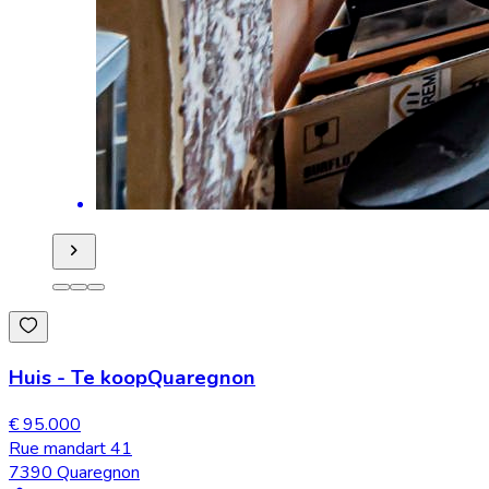
Huis
-
Te koop
Quaregnon
€ 95.000
Rue mandart 41
7390 Quaregnon