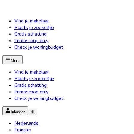
Vind je makelaar
Plaats je zoekertje
Gratis schatting
Immoscoop only
Check je woningbudget
Menu
Vind je makelaar
Plaats je zoekertje
Gratis schatting
Immoscoop only
Check je woningbudget
Inloggen
NL
Nederlands
Français