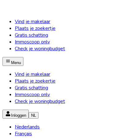
Vind je makelaar
Plaats je zoekertje
Gratis schatting
Immoscoop only
Check je woningbudget
Menu
Vind je makelaar
Plaats je zoekertje
Gratis schatting
Immoscoop only
Check je woningbudget
Inloggen
NL
Nederlands
Français