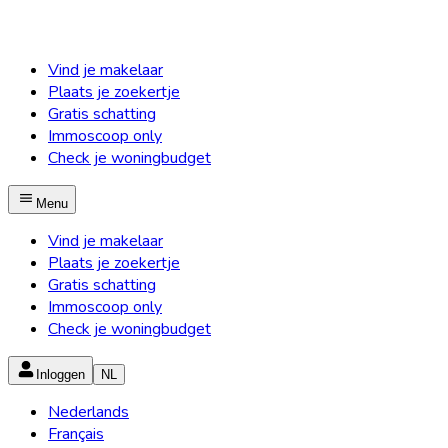
Vind je makelaar
Plaats je zoekertje
Gratis schatting
Immoscoop only
Check je woningbudget
Menu
Vind je makelaar
Plaats je zoekertje
Gratis schatting
Immoscoop only
Check je woningbudget
Inloggen
NL
Nederlands
Français