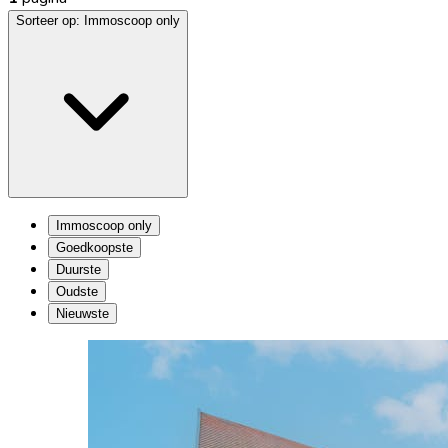
Sorteer op:
Immoscoop only
Immoscoop only
Goedkoopste
Duurste
Oudste
Nieuwste