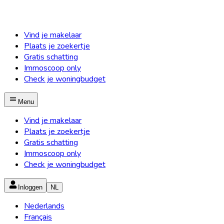
Vind je makelaar
Plaats je zoekertje
Gratis schatting
Immoscoop only
Check je woningbudget
Menu
Vind je makelaar
Plaats je zoekertje
Gratis schatting
Immoscoop only
Check je woningbudget
Inloggen
NL
Nederlands
Français