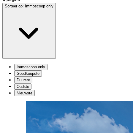
Sorteer op:
Immoscoop only
Immoscoop only
Goedkoopste
Duurste
Oudste
Nieuwste