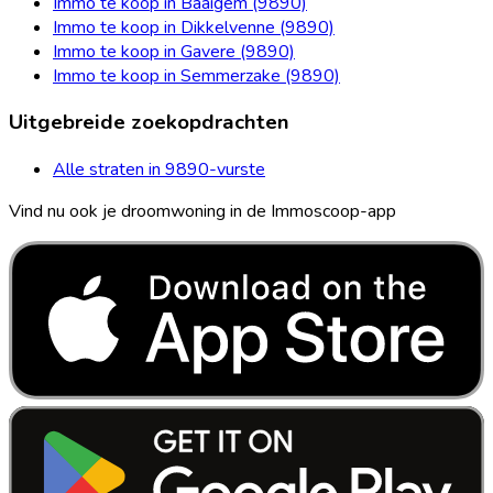
Immo te koop in Baaigem (9890)
Immo te koop in Dikkelvenne (9890)
Immo te koop in Gavere (9890)
Immo te koop in Semmerzake (9890)
Uitgebreide zoekopdrachten
Alle straten in 9890-vurste
Vind nu ook je droomwoning in de Immoscoop-app