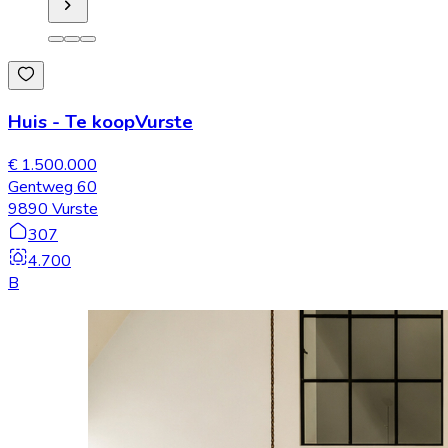
Huis
-
Te koop
Vurste
€ 1.500.000
Gentweg 60
9890 Vurste
307
4.700
B