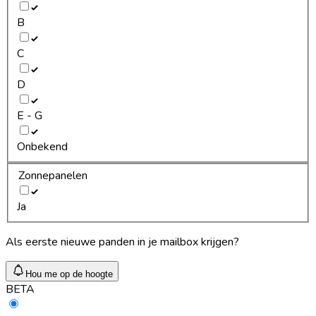
B
C
D
E - G
Onbekend
Zonnepanelen
Ja
Als eerste nieuwe panden in je mailbox krijgen?
Hou me op de hoogte
BETA