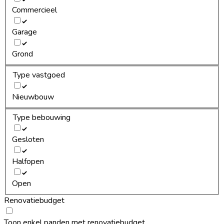
Commercieel
Garage
Grond
Type vastgoed
Nieuwbouw
Type bebouwing
Gesloten
Halfopen
Open
Renovatiebudget
Toon enkel panden met renovatiebudget