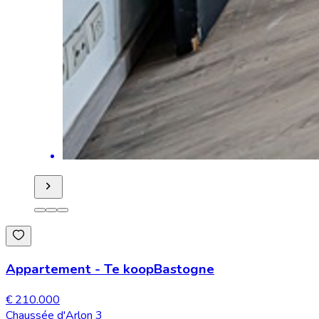
Appartement
-
Te koop
Bastogne
€ 210.000
Chaussée d'Arlon 3