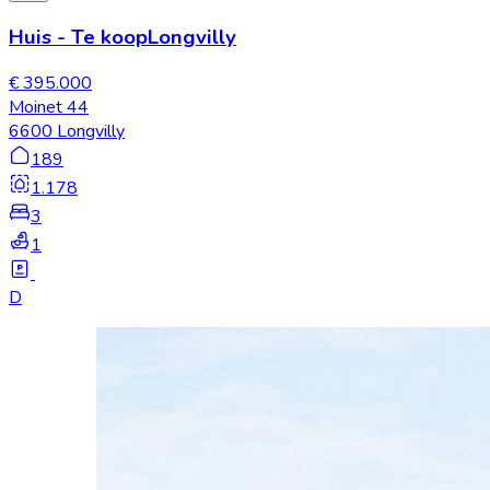
Huis
-
Te koop
Longvilly
€ 395.000
Moinet 44
6600 Longvilly
189
1.178
3
1
D