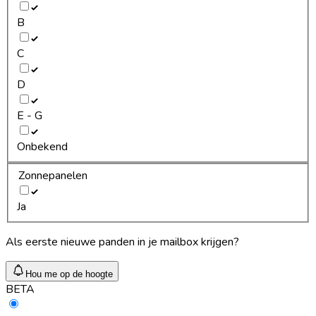
B
C
D
E - G
Onbekend
Zonnepanelen
Ja
Als eerste nieuwe panden in je mailbox krijgen?
Hou me op de hoogte
BETA