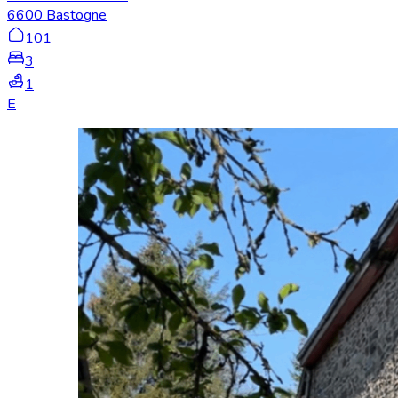
6600 Bastogne
101
3
1
E