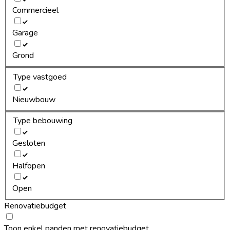
Commercieel
Garage
Grond
Type vastgoed
Nieuwbouw
Type bebouwing
Gesloten
Halfopen
Open
Renovatiebudget
Toon enkel panden met renovatiebudget