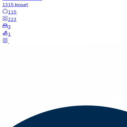
1315 Incourt
115
223
3
1