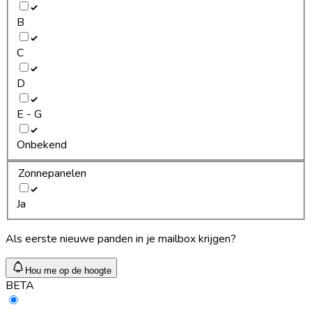
B
C
D
E - G
Onbekend
Zonnepanelen
Ja
Als eerste nieuwe panden in je mailbox krijgen?
Hou me op de hoogte
BETA