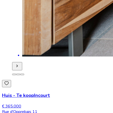
Huis
-
Te koop
Incourt
€ 365.000
Rue d'Opprebais 11