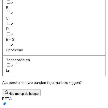
B
C
D
E - G
Onbekend
Zonnepanelen
Ja
Als eerste nieuwe panden in je mailbox krijgen?
Hou me op de hoogte
BETA