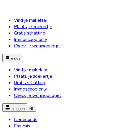
Vind je makelaar
Plaats je zoekertje
Gratis schatting
Immoscoop only
Check je woningbudget
Menu
Vind je makelaar
Plaats je zoekertje
Gratis schatting
Immoscoop only
Check je woningbudget
Inloggen
NL
Nederlands
Français