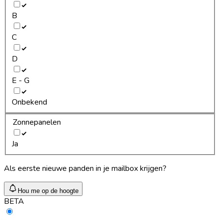
B
C
D
E - G
Onbekend
Zonnepanelen
Ja
Als eerste nieuwe panden in je mailbox krijgen?
Hou me op de hoogte
BETA