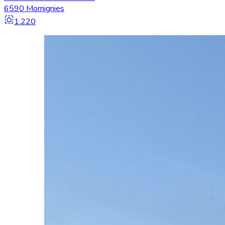
6590 Momignies
1.220