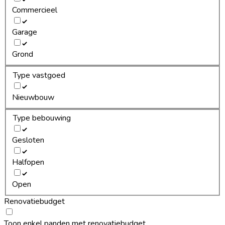
Commercieel
Garage
Grond
Type vastgoed
Nieuwbouw
Type bebouwing
Gesloten
Halfopen
Open
Renovatiebudget
Toon enkel panden met renovatiebudget