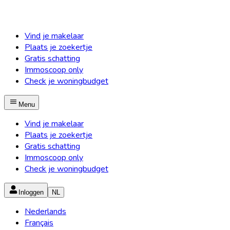
Vind je makelaar
Plaats je zoekertje
Gratis schatting
Immoscoop only
Check je woningbudget
Menu
Vind je makelaar
Plaats je zoekertje
Gratis schatting
Immoscoop only
Check je woningbudget
Inloggen
NL
Nederlands
Français