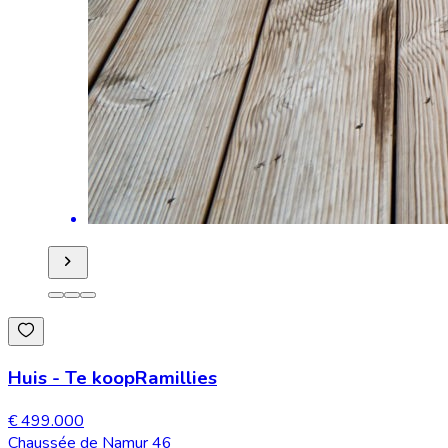
Huis
-
Te koop
Ramillies
€ 499.000
Chaussée de Namur 46