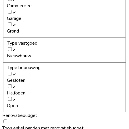
Commercieel
Garage
Grond
Type vastgoed
Nieuwbouw
Type bebouwing
Gesloten
Halfopen
Open
Renovatiebudget
Toon enkel panden met renovatiebudget