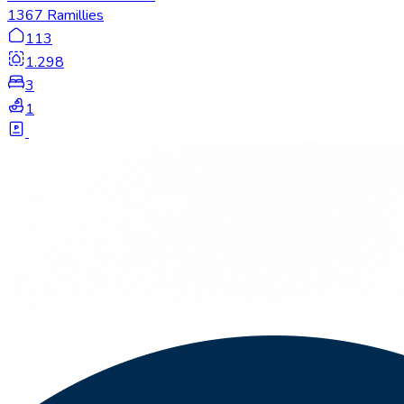
1367 Ramillies
113
1.298
3
1