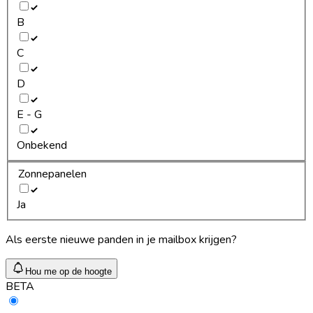
B
C
D
E - G
Onbekend
Zonnepanelen
Ja
Als eerste nieuwe panden in je mailbox krijgen?
Hou me op de hoogte
BETA