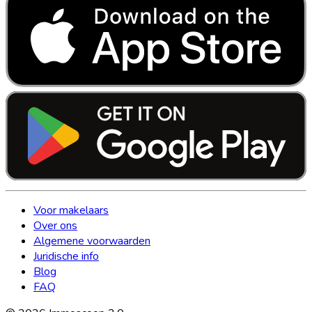
Voor makelaars
Over ons
Algemene voorwaarden
Juridische info
Blog
FAQ