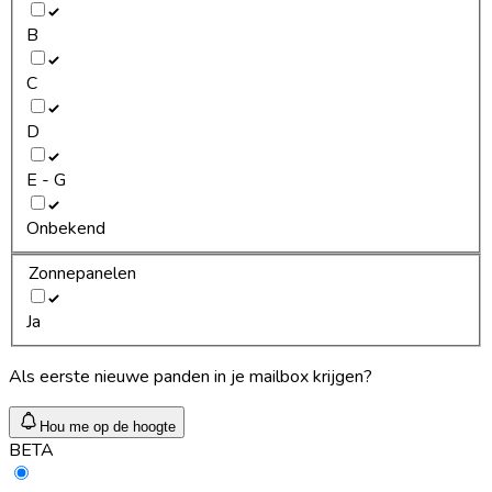
B
C
D
E - G
Onbekend
Zonnepanelen
Ja
Als eerste nieuwe panden in je mailbox krijgen?
Hou me op de hoogte
BETA