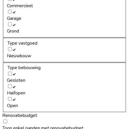
Commercieel
Garage
Grond
Type vastgoed
Nieuwbouw
Type bebouwing
Gesloten
Halfopen
Open
Renovatiebudget
Toon enkel panden met renovatiebudget