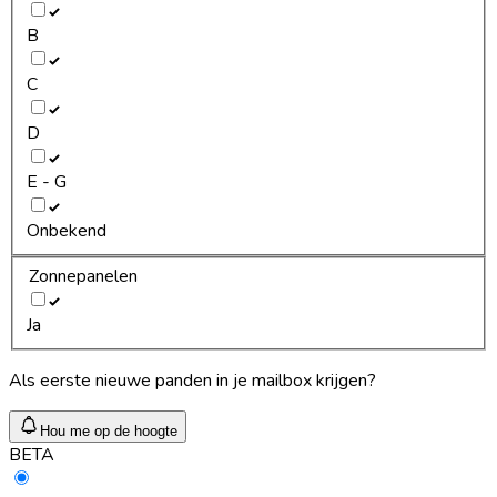
B
C
D
E - G
Onbekend
Zonnepanelen
Ja
Als eerste nieuwe panden in je mailbox krijgen?
Hou me op de hoogte
BETA