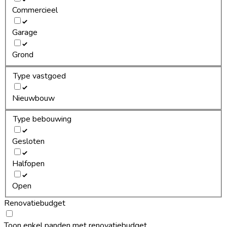
Commercieel
Garage
Grond
Type vastgoed
Nieuwbouw
Type bebouwing
Gesloten
Halfopen
Open
Renovatiebudget
Toon enkel panden met renovatiebudget