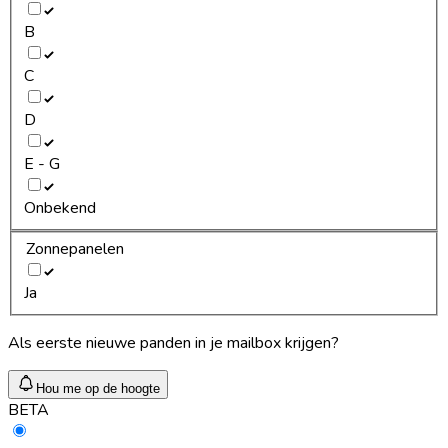
B
C
D
E - G
Onbekend
Zonnepanelen
Ja
Als eerste nieuwe panden in je mailbox krijgen?
Hou me op de hoogte
BETA