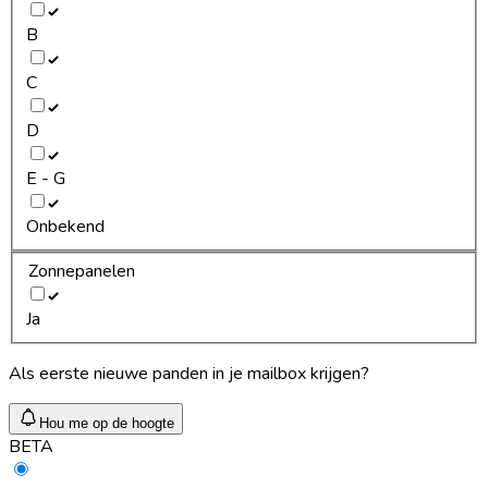
B
C
D
E - G
Onbekend
Zonnepanelen
Ja
Als eerste nieuwe panden in je mailbox krijgen?
Hou me op de hoogte
BETA