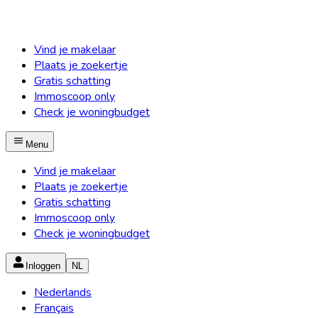
Vind je makelaar
Plaats je zoekertje
Gratis schatting
Immoscoop only
Check je woningbudget
Menu
Vind je makelaar
Plaats je zoekertje
Gratis schatting
Immoscoop only
Check je woningbudget
Inloggen
NL
Nederlands
Français