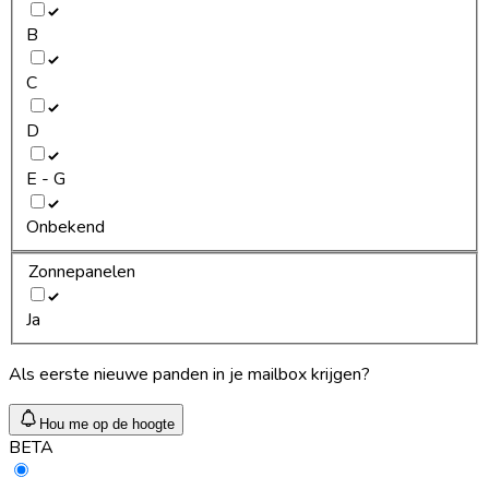
B
C
D
E - G
Onbekend
Zonnepanelen
Ja
Als eerste nieuwe panden in je mailbox krijgen?
Hou me op de hoogte
BETA