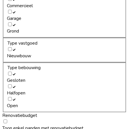
Commercieel
Garage
Grond
Type vastgoed
Nieuwbouw
Type bebouwing
Gesloten
Halfopen
Open
Renovatiebudget
Toon enkel panden met renovatiebudget