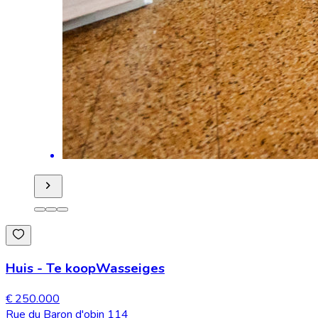
Huis
-
Te koop
Wasseiges
€ 250.000
Rue du Baron d'obin 114