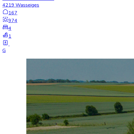
4219 Wasseiges
167
974
4
1
G