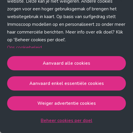
Application error: a client-side exception has occurred (see the
website. Deze kan je niet weigeren. Andere cookies
zorgen voor een hoger gebruiksgemak of brengen het
browser console for more information)
.
websitegebruik in kaart. Op basis van surfgedrag stelt
Immoscoop modellen op en personaliseert zo onder meer
haar commerciële berichten. Meer info over elk doel? Klik
op 'Beheer cookies per doel'.
Ons cookiebeleid
Aanvaard alle cookies
Aanvaard alle cookies
gaat akkoord met de strict
noodzakelijke, analytische, functionele en advertentie
Aanvaard enkel essentiële cookies
cookies.
Aanvaard enkel essentiële cookies
gaat akkoord met
de strict noodzakelijke cookies.
Weiger advertentie cookies
Weiger advertentie cookies
gaat akkoord met de strict
noodzakelijke, analytische en functionele cookies.
Beheer cookies per doel