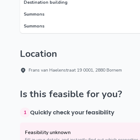
Destination building
Summons
Summons
Location
Frans van Haelenstraat 19 0001, 2880 Bornem
Is this feasible for you?
Quickly check your feasibility
1
Feasibility unknown
Fill in your details and instantly find out which properties 