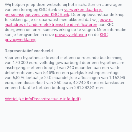
Wij helpen je op deze website bij het inschatten en aanvragen
van een lening bij KBC Bank en
verwerken daarbij je
persoonsgegevens voor KBC Bank
. Door op bovenstaande knop
te klikken ga je er daarnaast mee akkoord dat wij
jouw e-
mailadres of andere elektronische identificatoren
aan KBC
doorgeven om onze samenwerking op te volgen. Meer informatie
kan je terugvinden in onze
privacyverklaring
en de
KBC
privacyverklaring
.
Representatief voorbeeld
Voor een hypothecair krediet met een onroerende bestemming
van 170.000 euro, volledig gewaarborgd door een hypothecaire
inschrijving, met een looptijd van 240 maanden aan een vaste
debetrentevoet van 5,46% en een jaarlijks kostenpercentage
van 5,82%, betaal je 240 maandelijkse aflossingen van 1.152,96
euro, een dossierkost van 350 euro, 4.324,39 euro notariskosten
en een totaal te betalen bedrag van 281.382,81 euro.
Wettelijke info
Precontractuele info (pdf)