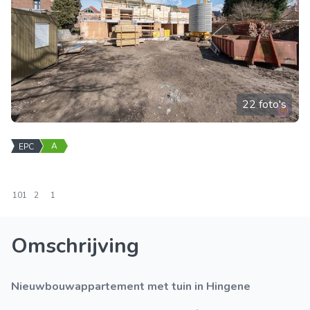
22 foto's
A
EPC
101
2
1
Omschrijving
Nieuwbouwappartement met tuin in Hingene