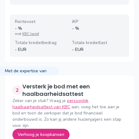
Rentevoet
JKP
-
%
-
%
met
KBC tarief
Totale kredietbedrag
Totale kredietlast
-
EUR
-
EUR
Met de expertise van
Versterk je bod met een
2
haalbaarheidsattest
Zeker van je stuk? Vraag je
persoonlijk
haalbaarheidsattest van KBC
aan, voeg het toe aan je
bod en toon de verkoper dat je bod financieel
onderbouwd is. Zo kan jij andere huizenjagers een stap
voor zijn.
Verhoog je koopkansen