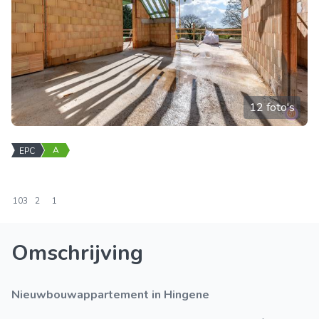
12 foto's
A
EPC
103
2
1
Omschrijving
Nieuwbouwappartement in Hingene