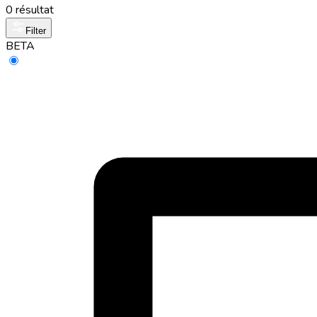
0 résultat
Filter
BETA