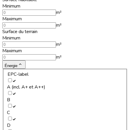
Minimum
m²
Maximum
m²
Surface du terrain
Minimum
m²
Maximum
m²
Énergie
EPC-label
A (incl. A+ et A++)
B
C
D