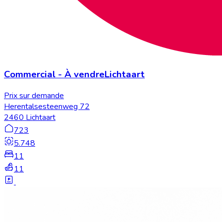
Commercial
-
À vendre
Lichtaart
Prix sur demande
Herentalsesteenweg 72
2460 Lichtaart
723
5.748
11
11