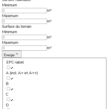
Minimum
m²
Maximum
m²
Surface du terrain
Minimum
m²
Maximum
m²
Énergie
EPC-label
A (incl. A+ et A++)
B
C
D