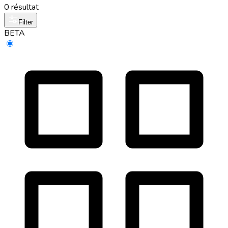
0 résultat
Filter
BETA