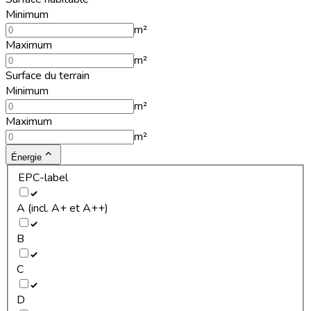
Minimum
m²
Maximum
m²
Surface du terrain
Minimum
m²
Maximum
m²
Énergie
EPC-label
A (incl. A+ et A++)
B
C
D