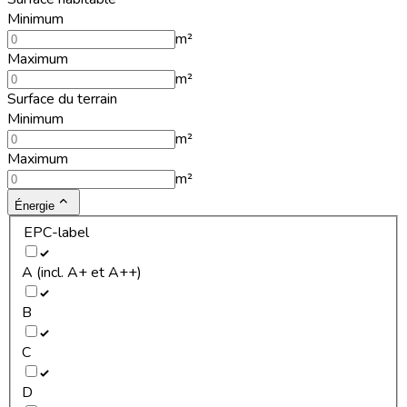
Minimum
m²
Maximum
m²
Surface du terrain
Minimum
m²
Maximum
m²
Énergie
EPC-label
A (incl. A+ et A++)
B
C
D