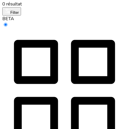
0 résultat
Filter
BETA