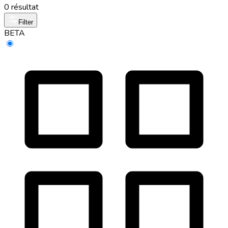
0 résultat
Filter
BETA