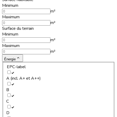
Minimum
m²
Maximum
m²
Surface du terrain
Minimum
m²
Maximum
m²
Énergie
EPC-label
A (incl. A+ et A++)
B
C
D