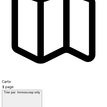
Carte
1
page
Trier par:
Immoscoop only