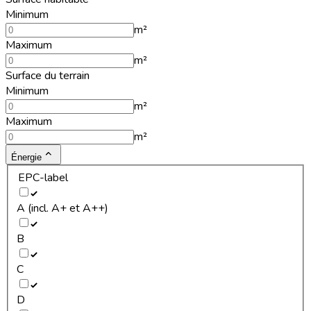
Minimum
m²
Maximum
m²
Surface du terrain
Minimum
m²
Maximum
m²
Énergie
EPC-label
A (incl. A+ et A++)
B
C
D