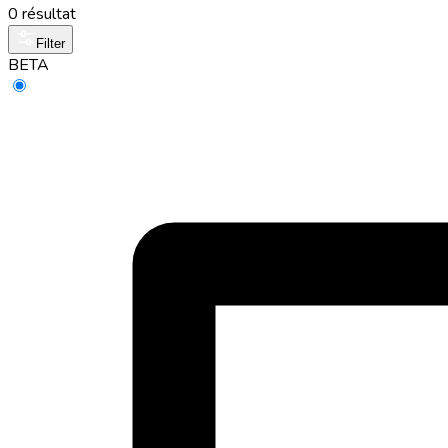
0 résultat
Filter
BETA