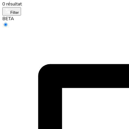
0 résultat
Filter
BETA