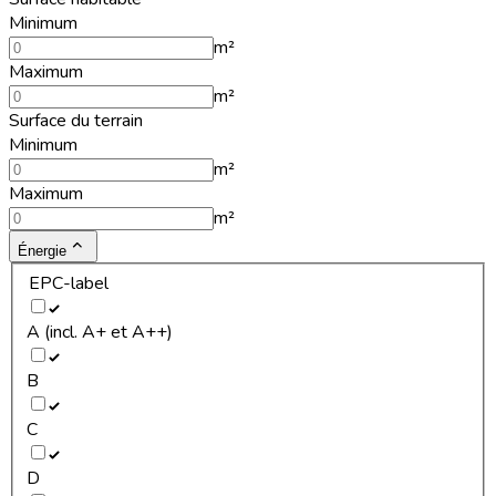
Minimum
m²
Maximum
m²
Surface du terrain
Minimum
m²
Maximum
m²
Énergie
EPC-label
A (incl. A+ et A++)
B
C
D