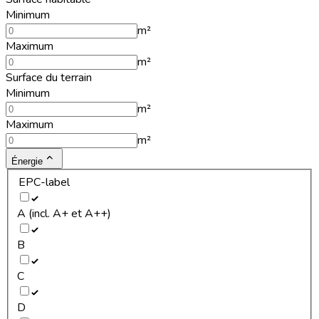
Minimum
m²
Maximum
m²
Surface du terrain
Minimum
m²
Maximum
m²
Énergie
EPC-label
A (incl. A+ et A++)
B
C
D