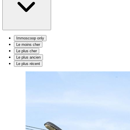
Immoscoop only
Le moins cher
Le plus cher
Le plus ancien
Le plus récent