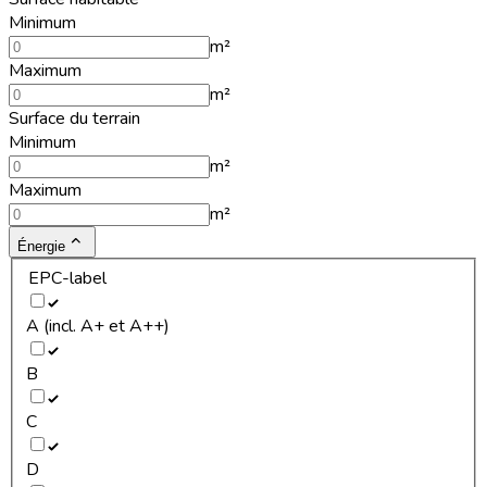
Minimum
m²
Maximum
m²
Surface du terrain
Minimum
m²
Maximum
m²
Énergie
EPC-label
A (incl. A+ et A++)
B
C
D