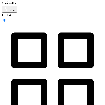
0 résultat
Filter
BETA