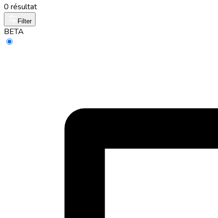
0 résultat
Filter
BETA