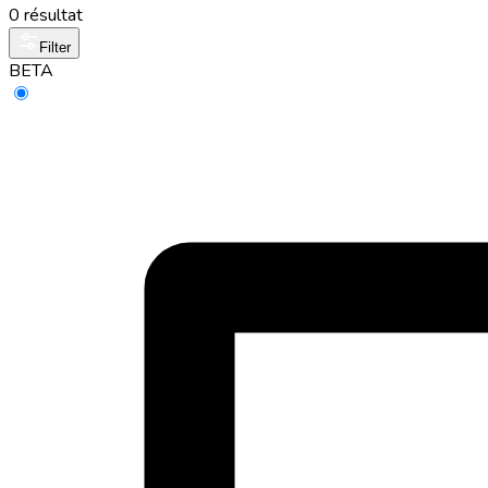
0 résultat
Filter
BETA