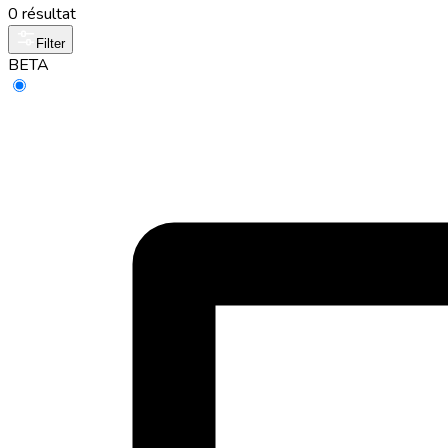
0 résultat
Filter
BETA