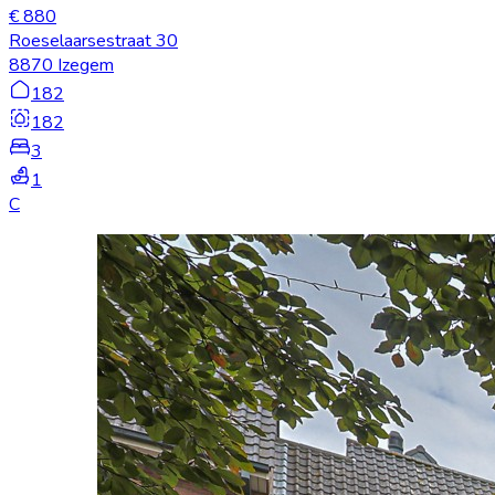
€ 880
Roeselaarsestraat 30
8870 Izegem
182
182
3
1
C