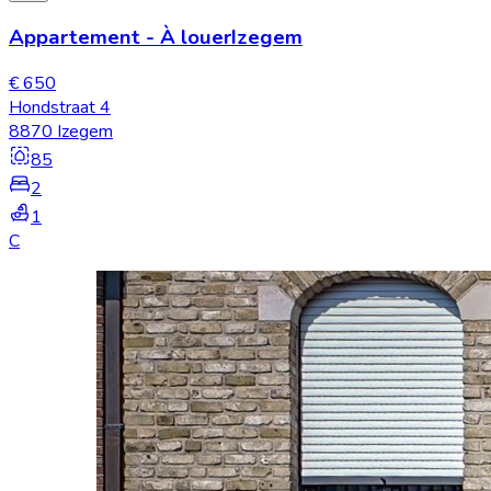
Appartement
-
À louer
Izegem
€ 650
Hondstraat 4
8870 Izegem
85
2
1
C