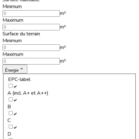
Minimum
m²
Maximum
m²
Surface du terrain
Minimum
m²
Maximum
m²
Énergie
EPC-label
A (incl. A+ et A++)
B
C
D