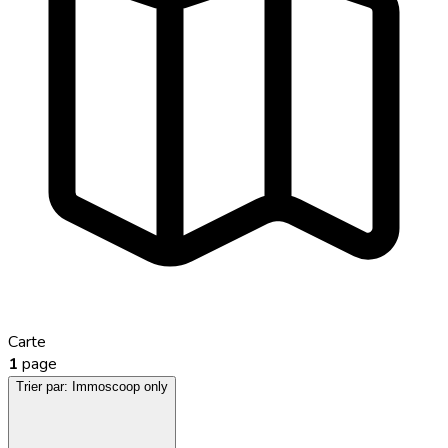
Carte
1
page
Trier par:
Immoscoop only