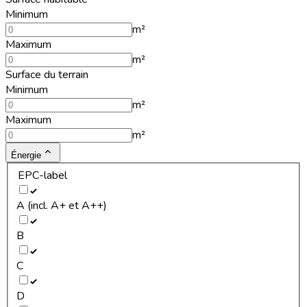
Minimum
m²
Maximum
m²
Surface du terrain
Minimum
m²
Maximum
m²
Énergie
EPC-label
A (incl. A+ et A++)
B
C
D