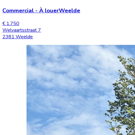
Commercial
-
À louer
Weelde
€ 1.750
Welvaartsstraat 7
2381 Weelde