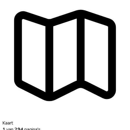
Kaart
1
van
294
pagina's