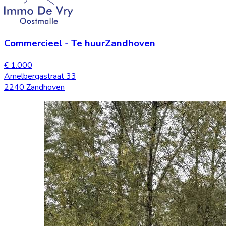
Commercieel
-
Te huur
Zandhoven
€ 1.000
Amelbergastraat 33
2240 Zandhoven