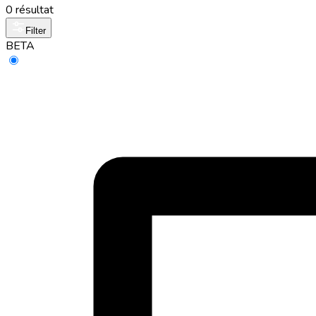
0 résultat
Filter
BETA